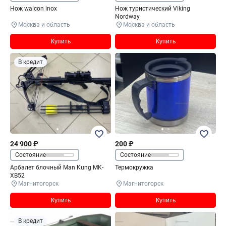
Нож walcon inox
Нож туристический Viking
Nordway
Москва и область
Москва и область
Купить
Купить
В кредит
24 900 ₽
200 ₽
Состояние
Состояние
Арбалет блочный Man Kung MK-
Термокружка
XB52
Магнитогорск
Магнитогорск
Купить
Купить
В кредит